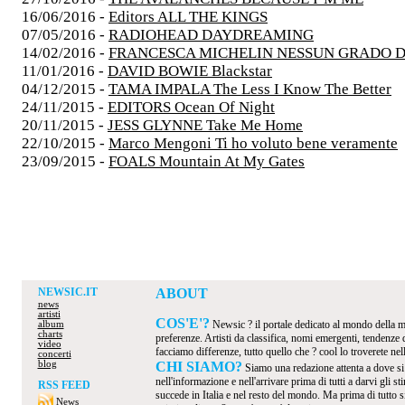
16/06/2016 -
Editors ALL THE KINGS
07/05/2016 -
RADIOHEAD DAYDREAMING
14/02/2016 -
FRANCESCA MICHELIN NESSUN GRADO D
11/01/2016 -
DAVID BOWIE Blackstar
04/12/2015 -
TAMA IMPALA The Less I Know The Better
24/11/2015 -
EDITORS Ocean Of Night
20/11/2015 -
JESS GLYNNE Take Me Home
22/10/2015 -
Marco Mengoni Ti ho voluto bene veramente
23/09/2015 -
FOALS Mountain At My Gates
NEWSIC.IT
ABOUT
news
artisti
COS'E'?
Newsic ? il portale dedicato al mondo della mus
album
charts
preferenze. Artisti da classifica, nomi emergenti, tendenze
video
facciamo differenze, tutto quello che ? cool lo troverete nel
concerti
blog
CHI SIAMO?
Siamo una redazione attenta a dove s
nell'informazione e nell'arrivare prima di tutti a darvi gli 
RSS FEED
succede in Italia e nel resto del mondo. Ma prima di tutto s
News