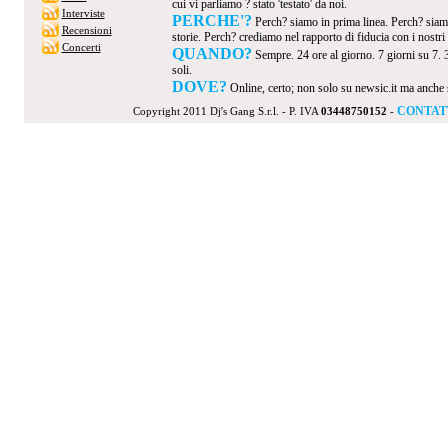
cui vi parliamo ? stato 'testato' da noi.
Interviste
PERCHE'?
Perch? siamo in prima linea. Perch? siamo
Recensioni
storie. Perch? crediamo nel rapporto di fiducia con i nostri v
Concerti
QUANDO?
Sempre. 24 ore al giorno. 7 giorni su 7. 
soli.
DOVE?
Online, certo; non solo su newsic.it ma anche su t
CONTAT
Copyright 2011 Dj's Gang S.r.l. - P. IVA
03448750152
-