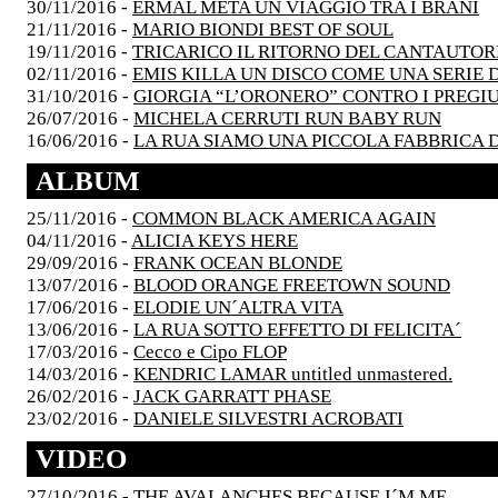
30/11/2016 -
ERMAL META UN VIAGGIO TRA I BRANI
21/11/2016 -
MARIO BIONDI BEST OF SOUL
19/11/2016 -
TRICARICO IL RITORNO DEL CANTAUTOR
02/11/2016 -
EMIS KILLA UN DISCO COME UNA SERIE D
31/10/2016 -
GIORGIA “L’ORONERO” CONTRO I PREGIU
26/07/2016 -
MICHELA CERRUTI RUN BABY RUN
16/06/2016 -
LA RUA SIAMO UNA PICCOLA FABBRICA 
ALBUM
25/11/2016 -
COMMON BLACK AMERICA AGAIN
04/11/2016 -
ALICIA KEYS HERE
29/09/2016 -
FRANK OCEAN BLONDE
13/07/2016 -
BLOOD ORANGE FREETOWN SOUND
17/06/2016 -
ELODIE UN´ALTRA VITA
13/06/2016 -
LA RUA SOTTO EFFETTO DI FELICITA´
17/03/2016 -
Cecco e Cipo FLOP
14/03/2016 -
KENDRIC LAMAR untitled unmastered.
26/02/2016 -
JACK GARRATT PHASE
23/02/2016 -
DANIELE SILVESTRI ACROBATI
VIDEO
27/10/2016 -
THE AVALANCHES BECAUSE I´M ME