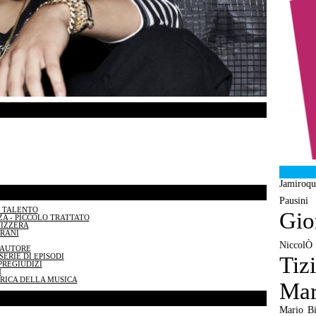
Jamiroqu
Pausini
N TALENTO
Gio
A - PICCOLO TRATTATO
VIZZERA
BRANI
NiccolÒ
TAUTORE
ERIE DI EPISODI
Tiz
PREGIUDIZI
N
BRICA DELLA MUSICA
Mar
Mario Bi