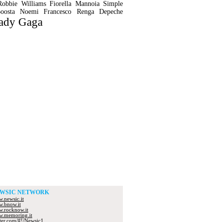
Robbie Williams
Fiorella Mannoia
Simple
oosta
Noemi
Francesco Renga
Depeche
ady Gaga
WSIC NETWORK
.newsic.it
.bnow.it
.rocknow.it
.memoring.it
tter.com/#!/Newsic1