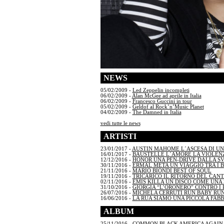
NEWS
05/02/2009 -
Led Zeppelin incompleti
06/02/2009 -
Alan McGee ad aprile in Italia
06/02/2009 -
Francesco Guccini in tour
05/02/2009 -
Geldof al Rock’n’Music Planet
04/02/2009 -
The Damned in Italia
vedi tutte le news
ARTISTI
23/01/2017 -
AUSTIN MAHOME L´ASCESA DI U
16/01/2017 -
BAUSTELLE L´AMORE LA VIOLENZ
12/12/2016 -
HONOR UNA PEN-DRIVE DALLA S
30/11/2016 -
ERMAL META UN VIAGGIO TRA I 
21/11/2016 -
MARIO BIONDI BEST OF SOUL
19/11/2016 -
TRICARICO IL RITORNO DEL CAN
02/11/2016 -
EMIS KILLA UN DISCO COME UNA S
31/10/2016 -
GIORGIA “L’ORONERO” CONTRO I 
26/07/2016 -
MICHELA CERRUTI RUN BABY RU
16/06/2016 -
LA RUA SIAMO UNA PICCOLA FAB
ALBUM
25/11/2016 -
COMMON BLACK AMERICA AGAIN