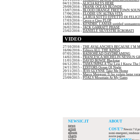
04/11/2016 -
ALICIA KEYS HERE
29/09/2016 -
FRANK OCEAN BLONDE
13/07/2016 -
BLOOD ORANGE FREETOWN SOU
17/06/2016 -
ELODIE UN´ALTRA VITA
13/06/2016 -
LA RUA SOTTO EFFETTO DI FELICI
17/03/2016 -
Cecco e Cipo FLOP
14/03/2016 -
KENDRIC LAMAR untitled unmastered
26/02/2016 -
JACK GARRATT PHASE
23/02/2016 -
DANIELE SILVESTRI ACROBATI
VIDEO
27/10/2016 -
THE AVALANCHES BECAUSE I´M 
16/06/2016 -
Editors ALL THE KINGS
07/05/2016 -
RADIOHEAD DAYDREAMING
14/02/2016 -
FRANCESCA MICHELIN NESSUN G
11/01/2016 -
DAVID BOWIE Blackstar
04/12/2015 -
TAMA IMPALA The Less I Know The B
24/11/2015 -
EDITORS Ocean Of Night
20/11/2015 -
JESS GLYNNE Take Me Home
22/10/2015 -
Marco Mengoni Ti ho voluto bene ver
23/09/2015 -
FOALS Mountain At My Gates
NEWSIC.IT
ABOUT
news
COS'E'?
artisti
Newsic ? il por
album
nomi emergenti, tendenze d
charts
nostre pagine.
video