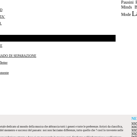
Pausini
Minds
B
ND
L
Mode
TA´
.
ME
RADO DI SEPARAZIONE
etter
amente
NE
www
www
tale dedicato al mondo della musica che abbraccia tutti i generi e tutte le preferenze. Artisti da classifica,
www
el momento e successi del passato: noi non facciamo differenze, tutto quello che ? cool lo troverete nelle
www
twi