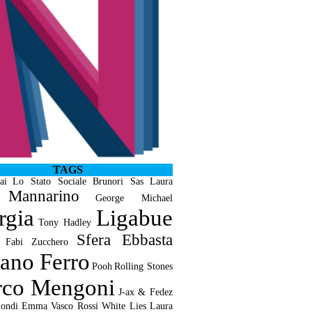
TAGS
ai
Lo Stato Sociale
Brunori Sas
Laura
Mannarino
George Michael
rgia
Ligabue
Tony Hadley
Sfera Ebbasta
 Fabi
Zucchero
iano Ferro
Pooh
Rolling Stones
co Mengoni
J-ax & Fedez
ondi
Emma
Vasco Rossi
White Lies
Laura