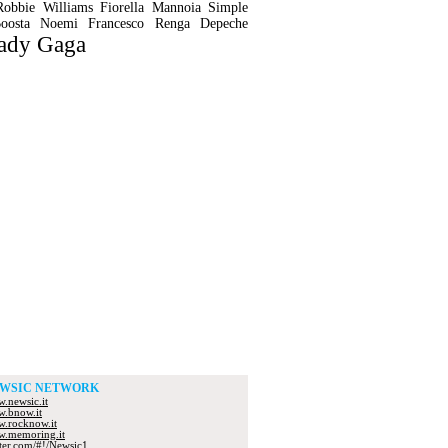
Robbie Williams
Fiorella Mannoia
Simple
oosta
Noemi
Francesco Renga
Depeche
ady Gaga
WSIC NETWORK
.newsic.it
.bnow.it
.rocknow.it
.memoring.it
tter.com/#!/Newsic1