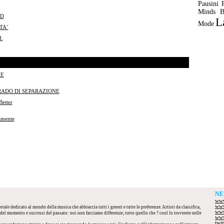
Pausini
Minds
B
ND
L
Mode
TA´
.
ME
RADO DI SEPARAZIONE
etter
amente
NE
www
www
tale dedicato al mondo della musica che abbraccia tutti i generi e tutte le preferenze. Artisti da classifica,
www
el momento e successi del passato: noi non facciamo differenze, tutto quello che ? cool lo troverete nelle
www
twi