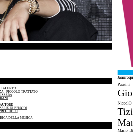
Jamiroqu
Pausini
N TALENTO
Gio
A - PICCOLO TRATTATO
VIZZERA
BRANI
NiccolÒ
TAUTORE
ERIE DI EPISODI
Tiz
PREGIUDIZI
N
BRICA DELLA MUSICA
Mar
Mario Bi