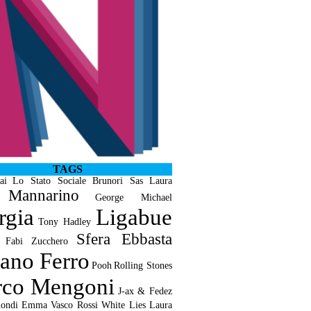
TAGS
ai
Lo Stato Sociale
Brunori Sas
Laura
Mannarino
George Michael
rgia
Ligabue
Tony Hadley
Sfera Ebbasta
 Fabi
Zucchero
iano Ferro
Pooh
Rolling Stones
co Mengoni
J-ax & Fedez
ondi
Emma
Vasco Rossi
White Lies
Laura