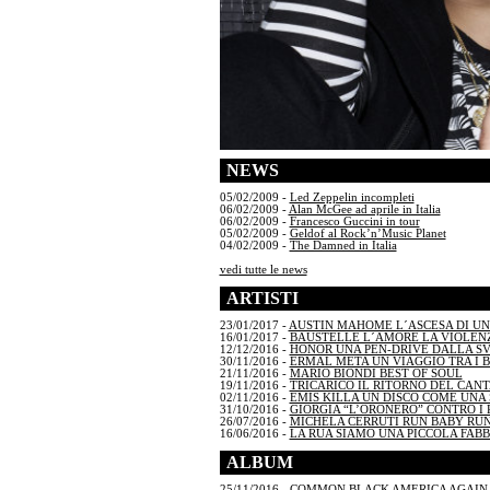
NEWS
05/02/2009 -
Led Zeppelin incompleti
06/02/2009 -
Alan McGee ad aprile in Italia
06/02/2009 -
Francesco Guccini in tour
05/02/2009 -
Geldof al Rock’n’Music Planet
04/02/2009 -
The Damned in Italia
vedi tutte le news
ARTISTI
23/01/2017 -
AUSTIN MAHOME L´ASCESA DI U
16/01/2017 -
BAUSTELLE L´AMORE LA VIOLENZ
12/12/2016 -
HONOR UNA PEN-DRIVE DALLA S
30/11/2016 -
ERMAL META UN VIAGGIO TRA I 
21/11/2016 -
MARIO BIONDI BEST OF SOUL
19/11/2016 -
TRICARICO IL RITORNO DEL CAN
02/11/2016 -
EMIS KILLA UN DISCO COME UNA S
31/10/2016 -
GIORGIA “L’ORONERO” CONTRO I 
26/07/2016 -
MICHELA CERRUTI RUN BABY RU
16/06/2016 -
LA RUA SIAMO UNA PICCOLA FAB
ALBUM
25/11/2016 -
COMMON BLACK AMERICA AGAIN