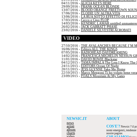
04/11/2016 -
ALICIA KEYS HERE
29/09/2016 -
FRANK OCEAN BLONDE
13/07/2016 -
BLOOD ORANGE FREETOWN SOU
17/06/2016 -
ELODIE UN´ALTRA VITA
13/06/2016 -
LA RUA SOTTO EFFETTO DI FELICI
17/03/2016 -
Cecco e Cipo FLOP
14/03/2016 -
KENDRIC LAMAR untitled unmastered
26/02/2016 -
JACK GARRATT PHASE
23/02/2016 -
DANIELE SILVESTRI ACROBATI
VIDEO
27/10/2016 -
THE AVALANCHES BECAUSE I´M 
16/06/2016 -
Editors ALL THE KINGS
07/05/2016 -
RADIOHEAD DAYDREAMING
14/02/2016 -
FRANCESCA MICHELIN NESSUN G
11/01/2016 -
DAVID BOWIE Blackstar
04/12/2015 -
TAMA IMPALA The Less I Know The B
24/11/2015 -
EDITORS Ocean Of Night
20/11/2015 -
JESS GLYNNE Take Me Home
22/10/2015 -
Marco Mengoni Ti ho voluto bene ver
23/09/2015 -
FOALS Mountain At My Gates
NEWSIC.IT
ABOUT
news
COS'E'?
artisti
Newsic ? il por
album
nomi emergenti, tendenze d
charts
nostre pagine.
video