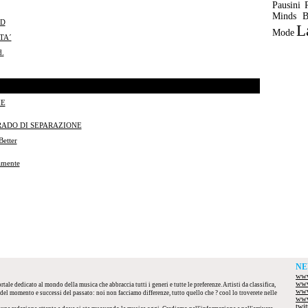
Pausini
Minds
B
ND
L
Mode
TA´
.
ME
RADO DI SEPARAZIONE
etter
amente
NE
www
www
tale dedicato al mondo della musica che abbraccia tutti i generi e tutte le preferenze. Artisti da classifica,
www
el momento e successi del passato: noi non facciamo differenze, tutto quello che ? cool lo troverete nelle
www
twi