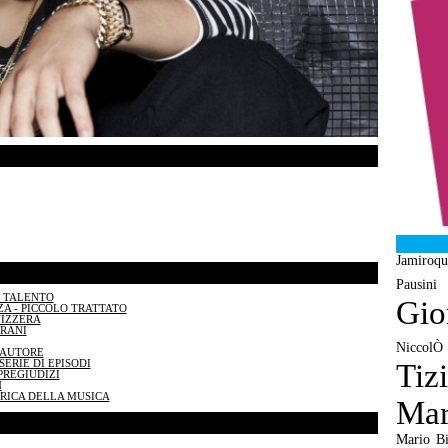
Jamiroqu
Pausini
N TALENTO
Gio
A - PICCOLO TRATTATO
VIZZERA
BRANI
NiccolÒ
TAUTORE
ERIE DI EPISODI
Tiz
PREGIUDIZI
N
BRICA DELLA MUSICA
Mar
Mario Bi