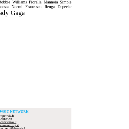
Robbie Williams
Fiorella Mannoia
Simple
oosta
Noemi
Francesco Renga
Depeche
ady Gaga
WSIC NETWORK
.newsic.it
.bnow.it
.rocknow.it
.memoring.it
tter.com/#!/Newsic1