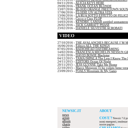
04/11/2016 -
ALICIA KEYS HERE
29/09/2016 -
FRANK OCEAN BLONDE
13/07/2016 -
BLOOD ORANGE FREETOWN SOU
17/06/2016 -
ELODIE UN´ALTRA VITA
13/06/2016 -
LA RUA SOTTO EFFETTO DI FELICI
17/03/2016 -
Cecco e Cipo FLOP
14/03/2016 -
KENDRIC LAMAR untitled unmastered
26/02/2016 -
JACK GARRATT PHASE
23/02/2016 -
DANIELE SILVESTRI ACROBATI
VIDEO
27/10/2016 -
THE AVALANCHES BECAUSE I´M 
16/06/2016 -
Editors ALL THE KINGS
07/05/2016 -
RADIOHEAD DAYDREAMING
14/02/2016 -
FRANCESCA MICHELIN NESSUN G
11/01/2016 -
DAVID BOWIE Blackstar
04/12/2015 -
TAMA IMPALA The Less I Know The B
24/11/2015 -
EDITORS Ocean Of Night
20/11/2015 -
JESS GLYNNE Take Me Home
22/10/2015 -
Marco Mengoni Ti ho voluto bene ver
23/09/2015 -
FOALS Mountain At My Gates
NEWSIC.IT
ABOUT
news
COS'E'?
artisti
Newsic ? il por
album
nomi emergenti, tendenze d
charts
nostre pagine.
video