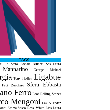
TAGS
ai
Lo Stato Sociale
Brunori Sas
Laura
Mannarino
George Michael
rgia
Ligabue
Tony Hadley
Sfera Ebbasta
 Fabi
Zucchero
iano Ferro
Pooh
Rolling Stones
co Mengoni
J-ax & Fedez
ondi
Emma
Vasco Rossi
White Lies
Laura