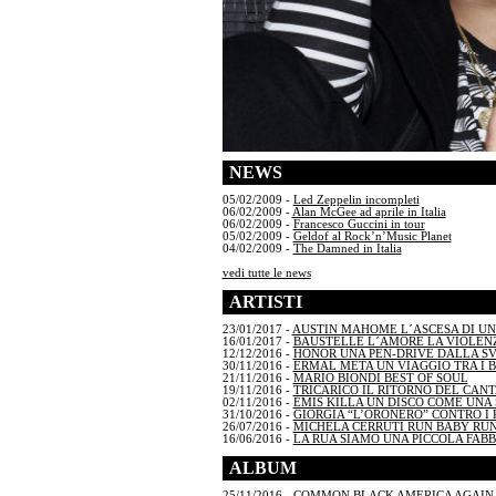
NEWS
05/02/2009 -
Led Zeppelin incompleti
06/02/2009 -
Alan McGee ad aprile in Italia
06/02/2009 -
Francesco Guccini in tour
05/02/2009 -
Geldof al Rock’n’Music Planet
04/02/2009 -
The Damned in Italia
vedi tutte le news
ARTISTI
23/01/2017 -
AUSTIN MAHOME L´ASCESA DI U
16/01/2017 -
BAUSTELLE L´AMORE LA VIOLENZ
12/12/2016 -
HONOR UNA PEN-DRIVE DALLA S
30/11/2016 -
ERMAL META UN VIAGGIO TRA I 
21/11/2016 -
MARIO BIONDI BEST OF SOUL
19/11/2016 -
TRICARICO IL RITORNO DEL CAN
02/11/2016 -
EMIS KILLA UN DISCO COME UNA S
31/10/2016 -
GIORGIA “L’ORONERO” CONTRO I 
26/07/2016 -
MICHELA CERRUTI RUN BABY RU
16/06/2016 -
LA RUA SIAMO UNA PICCOLA FAB
ALBUM
25/11/2016 -
COMMON BLACK AMERICA AGAIN