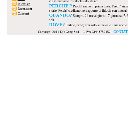
cui vi parliamo ? stato 'testato' da noi.
Interviste
PERCHE'?
Perch? siamo in prima linea. Perch? siamo
Recensioni
storie. Perch? crediamo nel rapporto di fiducia con i nostri v
Concerti
QUANDO?
Sempre. 24 ore al giorno. 7 giorni su 7. 
soli.
DOVE?
Online, certo; non solo su newsic.it ma anche su t
CONTAT
Copyright 2011 Dj's Gang S.r.l. - P. IVA
03448750152
-