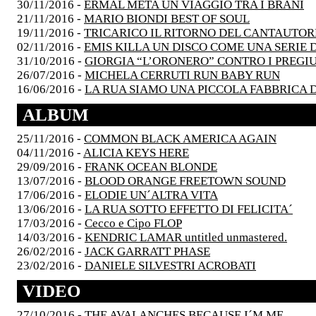
30/11/2016 -
ERMAL META UN VIAGGIO TRA I BRANI
21/11/2016 -
MARIO BIONDI BEST OF SOUL
19/11/2016 -
TRICARICO IL RITORNO DEL CANTAUTOR
02/11/2016 -
EMIS KILLA UN DISCO COME UNA SERIE D
31/10/2016 -
GIORGIA “L’ORONERO” CONTRO I PREGIU
26/07/2016 -
MICHELA CERRUTI RUN BABY RUN
16/06/2016 -
LA RUA SIAMO UNA PICCOLA FABBRICA 
ALBUM
25/11/2016 -
COMMON BLACK AMERICA AGAIN
04/11/2016 -
ALICIA KEYS HERE
29/09/2016 -
FRANK OCEAN BLONDE
13/07/2016 -
BLOOD ORANGE FREETOWN SOUND
17/06/2016 -
ELODIE UN´ALTRA VITA
13/06/2016 -
LA RUA SOTTO EFFETTO DI FELICITA´
17/03/2016 -
Cecco e Cipo FLOP
14/03/2016 -
KENDRIC LAMAR untitled unmastered.
26/02/2016 -
JACK GARRATT PHASE
23/02/2016 -
DANIELE SILVESTRI ACROBATI
VIDEO
27/10/2016 -
THE AVALANCHES BECAUSE I´M ME