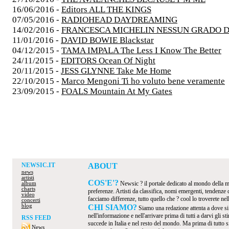
16/06/2016 -
Editors ALL THE KINGS
07/05/2016 -
RADIOHEAD DAYDREAMING
14/02/2016 -
FRANCESCA MICHELIN NESSUN GRADO D
11/01/2016 -
DAVID BOWIE Blackstar
04/12/2015 -
TAMA IMPALA The Less I Know The Better
24/11/2015 -
EDITORS Ocean Of Night
20/11/2015 -
JESS GLYNNE Take Me Home
22/10/2015 -
Marco Mengoni Ti ho voluto bene veramente
23/09/2015 -
FOALS Mountain At My Gates
NEWSIC.IT
ABOUT
news
artisti
COS'E'?
Newsic ? il portale dedicato al mondo della mus
album
charts
preferenze. Artisti da classifica, nomi emergenti, tendenze
video
facciamo differenze, tutto quello che ? cool lo troverete nel
concerti
blog
CHI SIAMO?
Siamo una redazione attenta a dove s
nell'informazione e nell'arrivare prima di tutti a darvi gli 
RSS FEED
succede in Italia e nel resto del mondo. Ma prima di tutto s
News