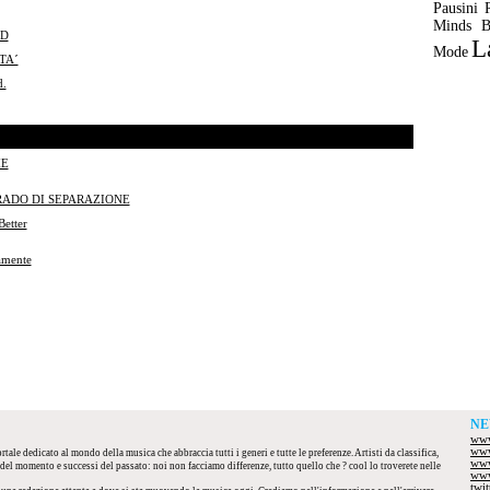
Pausini
Minds
B
ND
L
Mode
TA´
.
ME
RADO DI SEPARAZIONE
etter
amente
NE
www
www
tale dedicato al mondo della musica che abbraccia tutti i generi e tutte le preferenze. Artisti da classifica,
www
el momento e successi del passato: noi non facciamo differenze, tutto quello che ? cool lo troverete nelle
www
twi