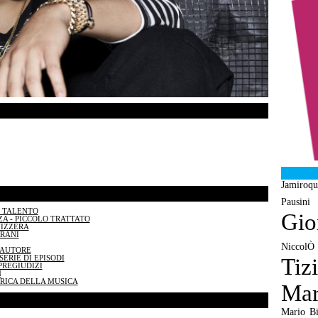
Jamiroqu
Pausini
N TALENTO
Gio
A - PICCOLO TRATTATO
VIZZERA
BRANI
NiccolÒ
TAUTORE
ERIE DI EPISODI
Tiz
PREGIUDIZI
N
BRICA DELLA MUSICA
Mar
Mario Bi