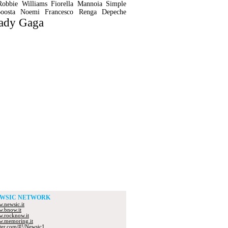
Robbie Williams
Fiorella Mannoia
Simple
oosta
Noemi
Francesco Renga
Depeche
ady Gaga
WSIC NETWORK
.newsic.it
.bnow.it
.rocknow.it
.memoring.it
tter.com/#!/Newsic1