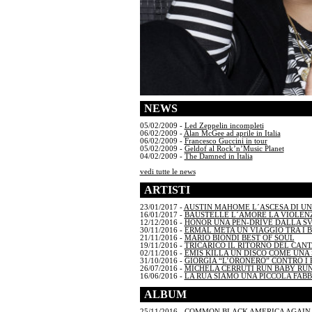
NEWS
05/02/2009 -
Led Zeppelin incompleti
06/02/2009 -
Alan McGee ad aprile in Italia
06/02/2009 -
Francesco Guccini in tour
05/02/2009 -
Geldof al Rock’n’Music Planet
04/02/2009 -
The Damned in Italia
vedi tutte le news
ARTISTI
23/01/2017 -
AUSTIN MAHOME L´ASCESA DI U
16/01/2017 -
BAUSTELLE L´AMORE LA VIOLENZ
12/12/2016 -
HONOR UNA PEN-DRIVE DALLA S
30/11/2016 -
ERMAL META UN VIAGGIO TRA I 
21/11/2016 -
MARIO BIONDI BEST OF SOUL
19/11/2016 -
TRICARICO IL RITORNO DEL CAN
02/11/2016 -
EMIS KILLA UN DISCO COME UNA S
31/10/2016 -
GIORGIA “L’ORONERO” CONTRO I 
26/07/2016 -
MICHELA CERRUTI RUN BABY RU
16/06/2016 -
LA RUA SIAMO UNA PICCOLA FAB
ALBUM
25/11/2016 -
COMMON BLACK AMERICA AGAIN