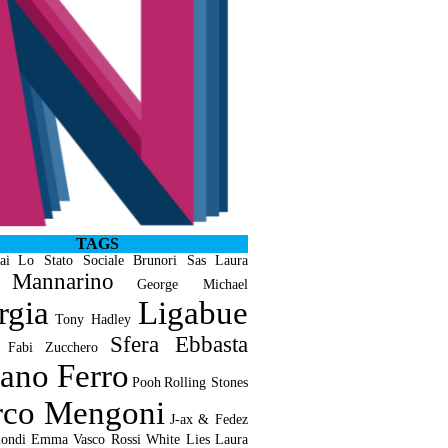
TAGS
ai
Lo Stato Sociale
Brunori Sas
Laura
Mannarino
George Michael
rgia
Ligabue
Tony Hadley
Sfera Ebbasta
 Fabi
Zucchero
iano Ferro
Pooh
Rolling Stones
co Mengoni
J-ax & Fedez
ondi
Emma
Vasco Rossi
White Lies
Laura