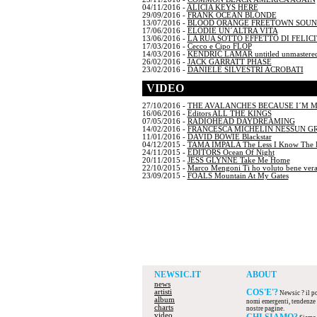
04/11/2016 -
ALICIA KEYS HERE
29/09/2016 -
FRANK OCEAN BLONDE
13/07/2016 -
BLOOD ORANGE FREETOWN SOU
17/06/2016 -
ELODIE UN´ALTRA VITA
13/06/2016 -
LA RUA SOTTO EFFETTO DI FELICI
17/03/2016 -
Cecco e Cipo FLOP
14/03/2016 -
KENDRIC LAMAR untitled unmastered
26/02/2016 -
JACK GARRATT PHASE
23/02/2016 -
DANIELE SILVESTRI ACROBATI
VIDEO
27/10/2016 -
THE AVALANCHES BECAUSE I´M 
16/06/2016 -
Editors ALL THE KINGS
07/05/2016 -
RADIOHEAD DAYDREAMING
14/02/2016 -
FRANCESCA MICHELIN NESSUN G
11/01/2016 -
DAVID BOWIE Blackstar
04/12/2015 -
TAMA IMPALA The Less I Know The B
24/11/2015 -
EDITORS Ocean Of Night
20/11/2015 -
JESS GLYNNE Take Me Home
22/10/2015 -
Marco Mengoni Ti ho voluto bene ver
23/09/2015 -
FOALS Mountain At My Gates
NEWSIC.IT
ABOUT
news
COS'E'?
artisti
Newsic ? il por
album
nomi emergenti, tendenze d
charts
nostre pagine.
video