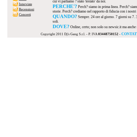
cui vi parliamo ? stato 'testato' da noi.
Interviste
PERCHE'?
Perch? siamo in prima linea. Perch? siamo
Recensioni
storie. Perch? crediamo nel rapporto di fiducia con i nostri v
Concerti
QUANDO?
Sempre. 24 ore al giorno. 7 giorni su 7. 
soli.
DOVE?
Online, certo; non solo su newsic.it ma anche su t
CONTAT
Copyright 2011 Dj's Gang S.r.l. - P. IVA
03448750152
-