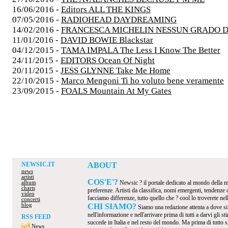
16/06/2016 -
Editors ALL THE KINGS
07/05/2016 -
RADIOHEAD DAYDREAMING
14/02/2016 -
FRANCESCA MICHELIN NESSUN GRADO D
11/01/2016 -
DAVID BOWIE Blackstar
04/12/2015 -
TAMA IMPALA The Less I Know The Better
24/11/2015 -
EDITORS Ocean Of Night
20/11/2015 -
JESS GLYNNE Take Me Home
22/10/2015 -
Marco Mengoni Ti ho voluto bene veramente
23/09/2015 -
FOALS Mountain At My Gates
NEWSIC.IT
ABOUT
news
artisti
COS'E'?
Newsic ? il portale dedicato al mondo della mus
album
charts
preferenze. Artisti da classifica, nomi emergenti, tendenze
video
facciamo differenze, tutto quello che ? cool lo troverete nel
concerti
blog
CHI SIAMO?
Siamo una redazione attenta a dove s
nell'informazione e nell'arrivare prima di tutti a darvi gli 
RSS FEED
succede in Italia e nel resto del mondo. Ma prima di tutto s
News