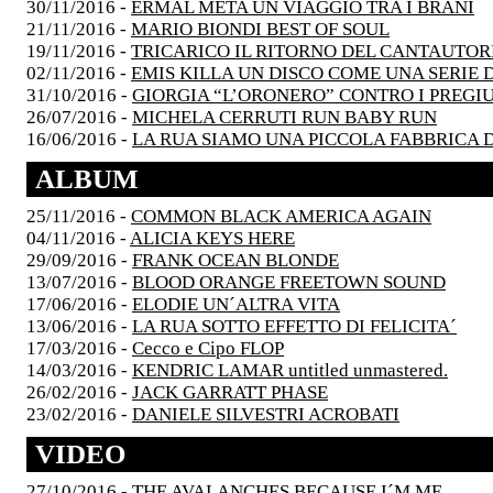
30/11/2016 -
ERMAL META UN VIAGGIO TRA I BRANI
21/11/2016 -
MARIO BIONDI BEST OF SOUL
19/11/2016 -
TRICARICO IL RITORNO DEL CANTAUTOR
02/11/2016 -
EMIS KILLA UN DISCO COME UNA SERIE D
31/10/2016 -
GIORGIA “L’ORONERO” CONTRO I PREGIU
26/07/2016 -
MICHELA CERRUTI RUN BABY RUN
16/06/2016 -
LA RUA SIAMO UNA PICCOLA FABBRICA 
ALBUM
25/11/2016 -
COMMON BLACK AMERICA AGAIN
04/11/2016 -
ALICIA KEYS HERE
29/09/2016 -
FRANK OCEAN BLONDE
13/07/2016 -
BLOOD ORANGE FREETOWN SOUND
17/06/2016 -
ELODIE UN´ALTRA VITA
13/06/2016 -
LA RUA SOTTO EFFETTO DI FELICITA´
17/03/2016 -
Cecco e Cipo FLOP
14/03/2016 -
KENDRIC LAMAR untitled unmastered.
26/02/2016 -
JACK GARRATT PHASE
23/02/2016 -
DANIELE SILVESTRI ACROBATI
VIDEO
27/10/2016 -
THE AVALANCHES BECAUSE I´M ME