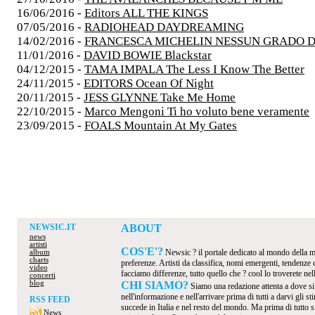
16/06/2016 -
Editors ALL THE KINGS
07/05/2016 -
RADIOHEAD DAYDREAMING
14/02/2016 -
FRANCESCA MICHELIN NESSUN GRADO D
11/01/2016 -
DAVID BOWIE Blackstar
04/12/2015 -
TAMA IMPALA The Less I Know The Better
24/11/2015 -
EDITORS Ocean Of Night
20/11/2015 -
JESS GLYNNE Take Me Home
22/10/2015 -
Marco Mengoni Ti ho voluto bene veramente
23/09/2015 -
FOALS Mountain At My Gates
NEWSIC.IT
ABOUT
news
artisti
COS'E'?
Newsic ? il portale dedicato al mondo della mus
album
charts
preferenze. Artisti da classifica, nomi emergenti, tendenze
video
facciamo differenze, tutto quello che ? cool lo troverete nel
concerti
blog
CHI SIAMO?
Siamo una redazione attenta a dove s
nell'informazione e nell'arrivare prima di tutti a darvi gli 
RSS FEED
succede in Italia e nel resto del mondo. Ma prima di tutto s
News