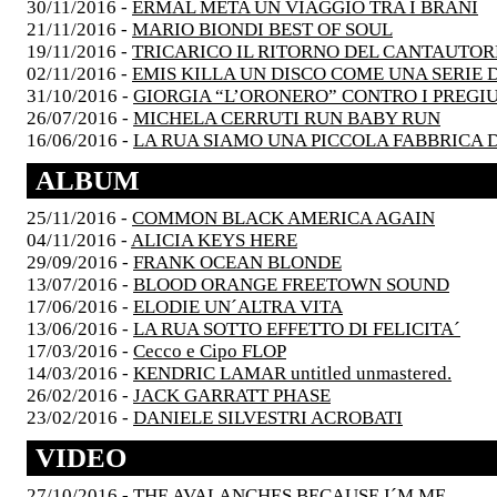
30/11/2016 -
ERMAL META UN VIAGGIO TRA I BRANI
21/11/2016 -
MARIO BIONDI BEST OF SOUL
19/11/2016 -
TRICARICO IL RITORNO DEL CANTAUTOR
02/11/2016 -
EMIS KILLA UN DISCO COME UNA SERIE D
31/10/2016 -
GIORGIA “L’ORONERO” CONTRO I PREGIU
26/07/2016 -
MICHELA CERRUTI RUN BABY RUN
16/06/2016 -
LA RUA SIAMO UNA PICCOLA FABBRICA 
ALBUM
25/11/2016 -
COMMON BLACK AMERICA AGAIN
04/11/2016 -
ALICIA KEYS HERE
29/09/2016 -
FRANK OCEAN BLONDE
13/07/2016 -
BLOOD ORANGE FREETOWN SOUND
17/06/2016 -
ELODIE UN´ALTRA VITA
13/06/2016 -
LA RUA SOTTO EFFETTO DI FELICITA´
17/03/2016 -
Cecco e Cipo FLOP
14/03/2016 -
KENDRIC LAMAR untitled unmastered.
26/02/2016 -
JACK GARRATT PHASE
23/02/2016 -
DANIELE SILVESTRI ACROBATI
VIDEO
27/10/2016 -
THE AVALANCHES BECAUSE I´M ME