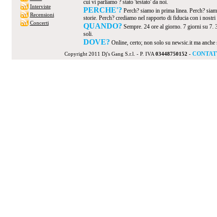
cui vi parliamo ? stato 'testato' da noi.
Interviste
PERCHE'?
Perch? siamo in prima linea. Perch? siamo
Recensioni
storie. Perch? crediamo nel rapporto di fiducia con i nostri v
Concerti
QUANDO?
Sempre. 24 ore al giorno. 7 giorni su 7. 
soli.
DOVE?
Online, certo; non solo su newsic.it ma anche su t
CONTAT
Copyright 2011 Dj's Gang S.r.l. - P. IVA
03448750152
-