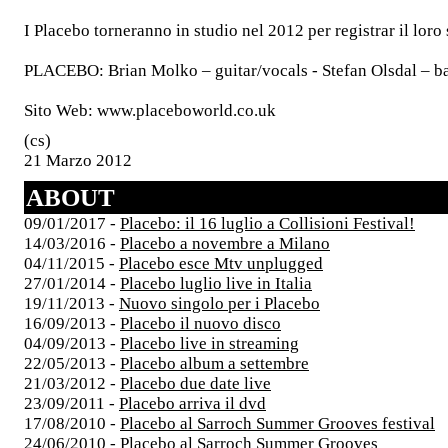
I Placebo torneranno in studio nel 2012 per registrar il lor
PLACEBO: Brian Molko – guitar/vocals - Stefan Olsdal – ba
Sito Web: www.placeboworld.co.uk
(cs)
21 Marzo 2012
ABOUT
09/01/2017 -
Placebo: il 16 luglio a Collisioni Festival!
14/03/2016 -
Placebo a novembre a Milano
04/11/2015 -
Placebo esce Mtv unplugged
27/01/2014 -
Placebo luglio live in Italia
19/11/2013 -
Nuovo singolo per i Placebo
16/09/2013 -
Placebo il nuovo disco
04/09/2013 -
Placebo live in streaming
22/05/2013 -
Placebo album a settembre
21/03/2012 -
Placebo due date live
23/09/2011 -
Placebo arriva il dvd
17/08/2010 -
Placebo al Sarroch Summer Grooves festival
24/06/2010 -
Placebo al Sarroch Summer Grooves