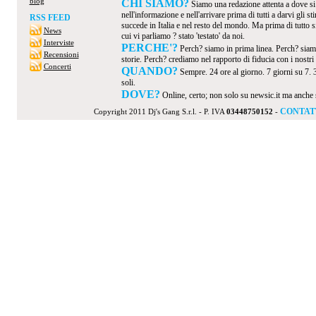
blog
CHI SIAMO?
Siamo una redazione attenta a dove s
nell'informazione e nell'arrivare prima di tutti a darvi gli 
RSS FEED
succede in Italia e nel resto del mondo. Ma prima di tutto s
News
cui vi parliamo ? stato 'testato' da noi.
Interviste
PERCHE'?
Perch? siamo in prima linea. Perch? siamo
Recensioni
storie. Perch? crediamo nel rapporto di fiducia con i nostri v
Concerti
QUANDO?
Sempre. 24 ore al giorno. 7 giorni su 7. 
soli.
DOVE?
Online, certo; non solo su newsic.it ma anche su t
CONTAT
Copyright 2011 Dj's Gang S.r.l. - P. IVA
03448750152
-