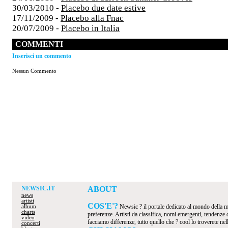
30/03/2010 -
Placebo due date estive
17/11/2009 -
Placebo alla Fnac
20/07/2009 -
Placebo in Italia
COMMENTI
Inserisci un commento
Nessun Commento
NEWSIC.IT
ABOUT
news
artisti
COS'E'?
Newsic ? il portale dedicato al mondo della mus
album
charts
preferenze. Artisti da classifica, nomi emergenti, tendenze
video
facciamo differenze, tutto quello che ? cool lo troverete nel
concerti