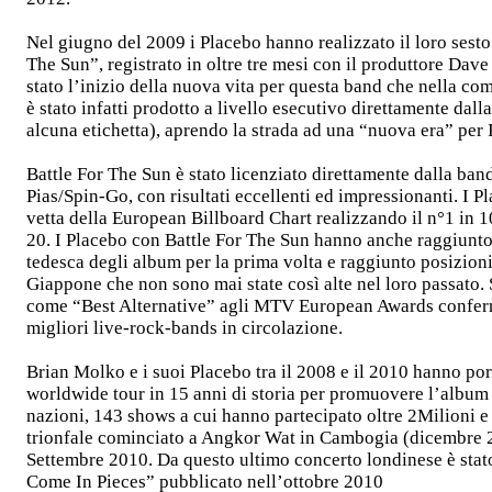
Nel giugno del 2009 i Placebo hanno realizzato il loro sesto
The Sun”, registrato in oltre tre mesi con il produttore Dave 
stato l’inizio della nuova vita per questa band che nella comp
è stato infatti prodotto a livello esecutivo direttamente dall
alcuna etichetta), aprendo la strada ad una “nuova era” per 
Battle For The Sun è stato licenziato direttamente dalla band a
Pias/Spin-Go, con risultati eccellenti ed impressionanti. I 
vetta della European Billboard Chart realizzando il n°1 in 10
20. I Placebo con Battle For The Sun hanno anche raggiunto l
tedesca degli album per la prima volta e raggiunto posizioni
Giappone che non sono mai state così alte nel loro passato
come “Best Alternative” agli MTV European Awards confer
migliori live-rock-bands in circolazione.
Brian Molko e i suoi Placebo tra il 2008 e il 2010 hanno port
worldwide tour in 15 anni di storia per promuovere l’album
nazioni, 143 shows a cui hanno partecipato oltre 2Milioni e
trionfale cominciato a Angkor Wat in Cambogia (dicembre 
Settembre 2010. Da questo ultimo concerto londinese è stat
Come In Pieces” pubblicato nell’ottobre 2010