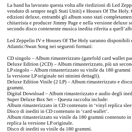
La band ha lavorato questa volta alle riedizioni di Led Zepp
venduto di sempre negli Stati Uniti) e Houses Of The Holy.
edizioni deluxe, entrambi gli album sono stati completament
chitarrista e producer Jimmy Page e nella versione deluxe
secondo disco contenente musica inedita riferita a quell’al
Led Zeppelin IV e Houses Of The Holy saranno disponibili d
Atlantic/Swan Song nei seguenti formati:
CD singolo – Album rimasterizzato (gatefold card wallet pa
Deluxe Edition (2CD) – Album rimasterizzato, più un second
LP singolo – Album rimasterizzato su vinile da 180 grammi 
la versione LP originale nei minimi dettagli).
Deluxe Edition Vinile (2 LP) – Album rimasterizzato e disco 
grammi.
Digital Download – Album rimasterizzato e audio degli inedi
Super Deluxe Box Set – Questa raccolta include:
Album rimasterizzato in CD contenuto in ‘vinyl replica slee
Disco di inediti in CD contenuto in ‘card wallet’.
Album rimasterizzato su vinile da 180 grammi contenuto in
replica la versione LP originale.
Disco di inediti su vinile da 180 grammi.