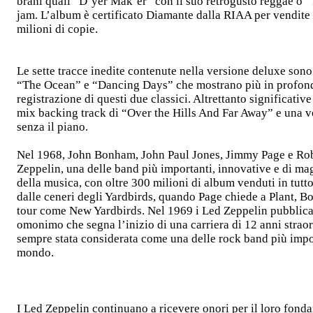
brani quali “D’yer Mak’er” con il suo retrogusto reggae o 
jam. L’album è certificato Diamante dalla RIAA per vendite
milioni di copie.
Le sette tracce inedite contenute nella versione deluxe son
“The Ocean” e “Dancing Days” che mostrano più in profondi
registrazione di questi due classici. Altrettanto significative
mix backing track di “Over the Hills And Far Away” e una 
senza il piano.
Nel 1968, John Bonham, John Paul Jones, Jimmy Page e Rob
Zeppelin, una delle band più importanti, innovative e di ma
della musica, con oltre 300 milioni di album venduti in tutt
dalle ceneri degli Yardbirds, quando Page chiede a Plant, B
tour come New Yardbirds. Nel 1969 i Led Zeppelin pubblica
omonimo che segna l’inizio di una carriera di 12 anni straord
sempre stata considerata come una delle rock band più impo
mondo.
I Led Zeppelin continuano a ricevere onori per il loro fonda