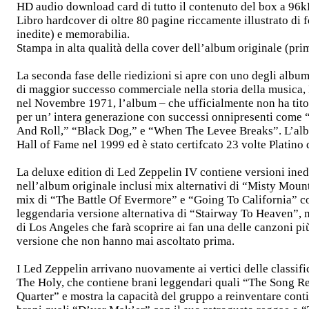
HD audio download card di tutto il contenuto del box a 96k
Libro hardcover di oltre 80 pagine riccamente illustrato di fo
inedite) e memorabilia.
Stampa in alta qualità della cover dell’album originale (pr
La seconda fase delle riedizioni si apre con uno degli album
di maggior successo commerciale nella storia della musica,
nel Novembre 1971, l’album – che ufficialmente non ha tito
per un’ intera generazione con successi onnipresenti come
And Roll,” “Black Dog,” e “When The Levee Breaks”. L’al
Hall of Fame nel 1999 ed è stato certifcato 23 volte Platino
La deluxe edition di Led Zeppelin IV contiene versioni ined
nell’album originale inclusi mix alternativi di “Misty Moun
mix di “The Battle Of Evermore” e “Going To California” co
leggendaria versione alternativa di “Stairway To Heaven”, 
di Los Angeles che farà scoprire ai fan una delle canzoni più 
versione che non hanno mai ascoltato prima.
I Led Zeppelin arrivano nuovamente ai vertici delle classi
The Holy, che contiene brani leggendari quali “The Song 
Quarter” e mostra la capacità del gruppo a reinventare cont