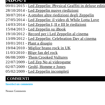
09/01/2015 -
Led Zeppelin: Physical Graffiti in deluxe edit
28/10/2014 -
Led Zeppelin nuove riedizioni
30/07/2014 -
A ottobre altre riedizioni degli Zeppelin
27/05/2014 -
Led Zeppelin: il video di While Lotta Love
14/03/2014 -
Led Zeppelin I, II e III le riedizioni
15/04/2013 -
Led Zeppelin su iBook
19/10/2012 -
Record per i Led Zeppelin al cinema
13/09/2012 -
Led Zeppelin: Celebration Day al cinema
10/01/2011 -
Plant a disagio
19/04/2010 -
Miglior brano rock in UK
11/03/2010 -
Blige fan del rock
06/08/2009 -
Them Crooked Vultures
22/07/2009 -
Led Zep No ai videogame
02/07/2009 -
Grohl, Homme e Jones
05/02/2009 -
Led Zeppelin incompleti
COMMENTI
Inserisci un commento
Nessun Commento