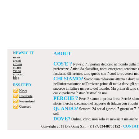
NEWSIC.IT
ABOUT
news
artisti
COS'E'?
Newsic ? il portale dedicato al mondo della mus
album
charts
preferenze. Artisti da classifica, nomi emergenti, tendenze
video
facciamo differenze, tutto quello che ? cool lo troverete nel
concerti
blog
CHI SIAMO?
Siamo una redazione attenta a dove s
nell'informazione e nell'arrivare prima di tutti a darvi gli 
RSS FEED
succede in Italia e nel resto del mondo. Ma prima di tutto s
News
cui vi parliamo ? stato 'testato' da noi.
Interviste
PERCHE'?
Perch? siamo in prima linea. Perch? siamo
Recensioni
storie. Perch? crediamo nel rapporto di fiducia con i nostri v
Concerti
QUANDO?
Sempre. 24 ore al giorno. 7 giorni su 7. 
soli.
DOVE?
Online, certo; non solo su newsic.it ma anche su t
CONTAT
Copyright 2011 Dj's Gang S.r.l. - P. IVA
03448750152
-