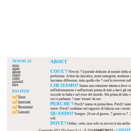
NEWSIC.IT
ABOUT
news
artisti
COS'E'?
Newsic ? il portale dedicato al mondo della mus
album
charts
preferenze. Artisti da classifica, nomi emergenti, tendenze
video
facciamo differenze, tutto quello che ? cool lo troverete nel
concerti
blog
CHI SIAMO?
Siamo una redazione attenta a dove s
nell'informazione e nell'arrivare prima di tutti a darvi gli 
RSS FEED
succede in Italia e nel resto del mondo. Ma prima di tutto s
News
cui vi parliamo ? stato 'testato' da noi.
Interviste
PERCHE'?
Perch? siamo in prima linea. Perch? siamo
Recensioni
storie. Perch? crediamo nel rapporto di fiducia con i nostri v
Concerti
QUANDO?
Sempre. 24 ore al giorno. 7 giorni su 7. 
soli.
DOVE?
Online, certo; non solo su newsic.it ma anche su t
CONTAT
Copyright 2011 Dj's Gang S.r.l. - P. IVA
03448750152
-