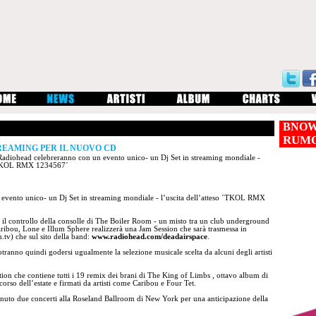
BNOW
RUM
EAMING PER IL NUOVO CD
Radiohead celebreranno con un evento unico- un Dj Set in streaming mondiale -
o ´TKOL RMX 1234567´
evento unico- un Dj Set in streaming mondiale - l’uscita dell’atteso ´TKOL RMX
il controllo della consolle di The Boiler Room - un misto tra un club underground
ribou, Lone e Illum Sphere realizzerà una Jam Session che sarà trasmessa in
.tv) che sul sito della band:
www.radiohead.com/deadairspace
.
otranno quindi godersi ugualmente la selezione musicale scelta da alcuni degli artisti
tion che contiene tutti i 19 remix dei brani di The King of Limbs , ottavo album di
 corso dell’estate e firmati da artisti come Caribou e Four Tet.
tenuto due concerti alla Roseland Ballroom di New York per una anticipazione della