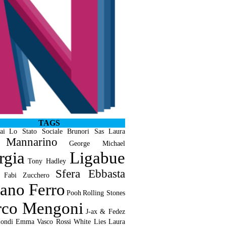
TAGS
ai
Lo Stato Sociale
Brunori Sas
Laura
Mannarino
George Michael
rgia
Ligabue
Tony Hadley
Sfera Ebbasta
 Fabi
Zucchero
iano Ferro
Pooh
Rolling Stones
co Mengoni
J-ax & Fedez
ondi
Emma
Vasco Rossi
White Lies
Laura