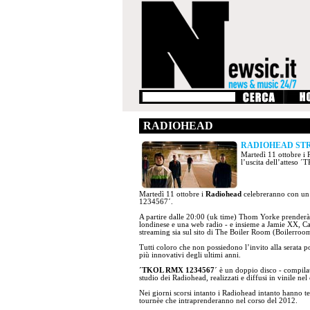
RADIOHEAD
RADIOHEAD STR
Martedì 11 ottobre i 
l’uscita dell’attes
Martedì 11 ottobre i
Radiohead
celebreranno con un 
1234567´.
A partire dalle 20:00 (uk time) Thom Yorke prenderà 
londinese e una web radio - e insieme a Jamie XX, Ca
streaming sia sul sito di The Boiler Room (Boilerroom
Tutti coloro che non possiedono l’invito alla serata p
più innovativi degli ultimi anni.
´TKOL RMX 1234567
´ è un doppio disco - compila
studio dei Radiohead, realizzati e diffusi in vinile nel
Nei giorni scorsi intanto i Radiohead intanto hanno 
tournèe che intraprenderanno nel corso del 2012.