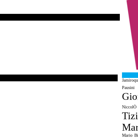
Jamiroqu
Pausini
Gio
NiccolÒ
Tiz
Mar
Mario Bi