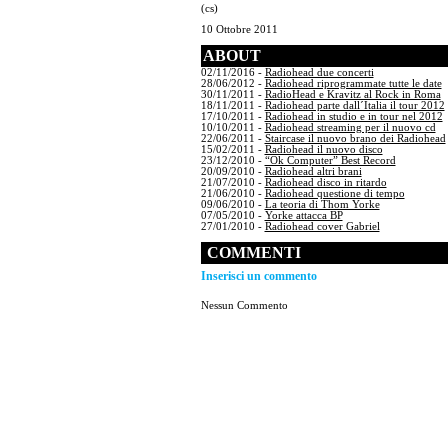
(cs)
10 Ottobre 2011
ABOUT
02/11/2016 -
Radiohead due concerti
28/06/2012 -
Radiohead riprogrammate tutte le date
30/11/2011 -
RadioHead e Kravitz al Rock in Roma
18/11/2011 -
Radiohead parte dall´Italia il tour 2012
17/10/2011 -
Radiohead in studio e in tour nel 2012
10/10/2011 -
Radiohead streaming per il nuovo cd
22/06/2011 -
Staircase il nuovo brano dei Radiohead
15/02/2011 -
Radiohead il nuovo disco
23/12/2010 -
“Ok Computer” Best Record
20/09/2010 -
Radiohead altri brani
21/07/2010 -
Radiohead disco in ritardo
21/06/2010 -
Radiohead questione di tempo
09/06/2010 -
La teoria di Thom Yorke
07/05/2010 -
Yorke attacca BP
27/01/2010 -
Radiohead cover Gabriel
COMMENTI
Inserisci un commento
Nessun Commento