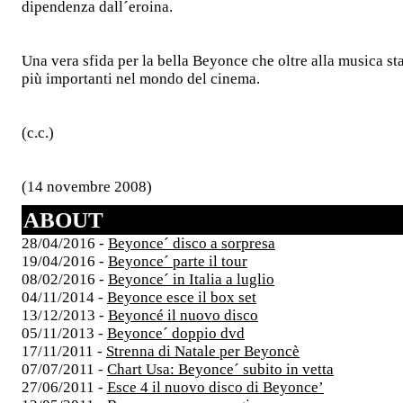
dipendenza dall´eroina.
Una vera sfida per la bella Beyonce che oltre alla musica st
più importanti nel mondo del cinema.
(c.c.)
(14 novembre 2008)
ABOUT
28/04/2016 -
Beyonce´ disco a sorpresa
19/04/2016 -
Beyonce´ parte il tour
08/02/2016 -
Beyonce´ in Italia a luglio
04/11/2014 -
Beyonce esce il box set
13/12/2013 -
Beyoncé il nuovo disco
05/11/2013 -
Beyonce´ doppio dvd
17/11/2011 -
Strenna di Natale per Beyoncè
07/07/2011 -
Chart Usa: Beyonce´ subito in vetta
27/06/2011 -
Esce 4 il nuovo disco di Beyonce’