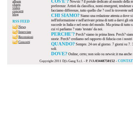
COS'E'?
Newsic ? il portale dedicato al mondo della mus
album
charts
preferenze. Artisti da classifica, nomi emergenti, tendenze
video
facciamo differenze, tutto quello che ? cool lo troverete nel
concerti
blog
CHI SIAMO?
Siamo una redazione attenta a dove s
nell'informazione e nell'arrivare prima di tutti a darvi gli 
RSS FEED
succede in Italia e nel resto del mondo. Ma prima di tutto s
News
cui vi parliamo ? stato 'testato' da noi.
Interviste
PERCHE'?
Perch? siamo in prima linea. Perch? siamo
Recensioni
storie. Perch? crediamo nel rapporto di fiducia con i nostri v
Concerti
QUANDO?
Sempre. 24 ore al giorno. 7 giorni su 7. 
soli.
DOVE?
Online, certo; non solo su newsic.it ma anche su t
CONTAT
Copyright 2011 Dj's Gang S.r.l. - P. IVA
03448750152
-