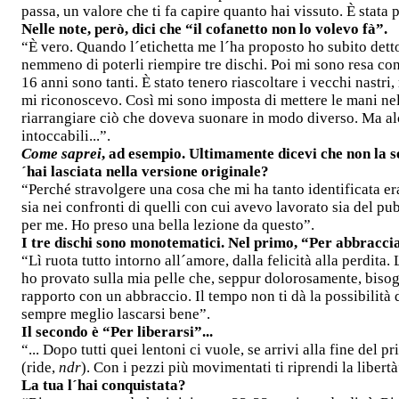
passa, un valore che ti fa capire quanto hai vissuto. È stata 
Nelle note, però, dici che “il cofanetto non lo volevo fà”.
“È vero. Quando l´etichetta me l´ha proposto ho subito dett
nemmeno di poterli riempire tre dischi. Poi mi sono resa con
16 anni sono tanti. È stato tenero riascoltare i vecchi nastr
mi riconoscevo. Così mi sono imposta di mettere le mani nel
riarrangiare ciò che doveva suonare in modo diverso. Ma a
intoccabili...”.
Come saprei
, ad esempio. Ultimamente dicevi che non la s
´hai lasciata nella versione originale?
“Perché stravolgere una cosa che mi ha tanto identificata er
sia nei confronti di quelli con cui avevo lavorato sia del pu
per me. Ho preso una bella lezione da questo”.
I tre dischi sono monotematici. Nel primo, “Per abbracciar
“Lì ruota tutto intorno all´amore, dalla felicità alla perdita
ho provato sulla mia pelle che, seppur dolorosamente, bis
rapporto con un abbraccio. Il tempo non ti dà la possibilità 
sempre meglio lascarsi bene”.
Il secondo è “Per liberarsi”...
“... Dopo tutti quei lentoni ci vuole, se arrivi alla fine del 
(ride,
ndr
). Con i pezzi più movimentati ti riprendi la libertà
La tua l´hai conquistata?