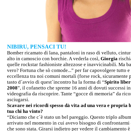
NIBIRU, PENSACI TU!
Bomber ricamato di lana, pantaloni in raso di velluto, cintura
alto in camoscio con borchie. A vederla così,
Giorgia
rischi
quelle rockstar fashioniste altezzose e inavvicinabili. Ma ba
vero? Fortuna che sò comode...” per far capovolgere tutto e r
eccellenza tra noi comuni mortali (forse rock, sicuramente p
tasto d´avvio di quest´incontro ha la forma di “
Spirito libe
2008
”, il cofanetto che spreme 16 anni di dovuti successi i
videografia da riscoprire. Tante “gocce di memoria” da ric
asciugarsi.
Scavare nei ricordi spesso dà vita ad una vera e propria b
tua chi ha vinto?
“Diciamo che c´è stato un bel pareggio. Questo triplo album
arrivato nel momento in cui avevo bisogno di confrontarmi 
che sono stata. Girarsi indietro per vedere il cambiamento è