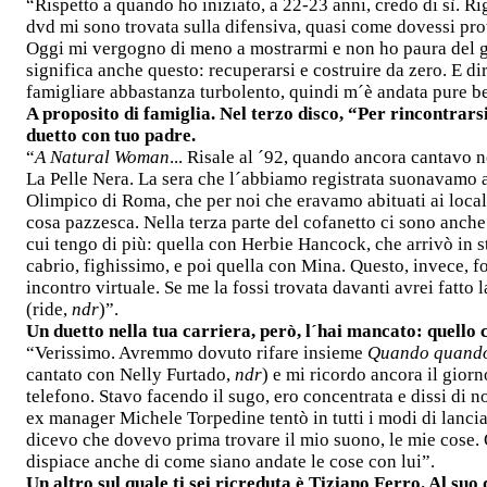
“Rispetto a quando ho iniziato, a 22-23 anni, credo di sì. 
dvd mi sono trovata sulla difensiva, quasi come dovessi pr
Oggi mi vergogno di meno a mostrarmi e non ho paura del g
significa anche questo: recuperarsi e costruire da zero. E di
famigliare abbastanza turbolento, quindi m´è andata pure b
A proposito di famiglia. Nel terzo disco, “Per rincontrars
duetto con tuo padre.
“
A Natural Woman
... Risale al ´92, quando ancora cantavo n
La Pelle Nera. La sera che l´abbiamo registrata suonavamo a
Olimpico di Roma, che per noi che eravamo abituati ai loca
cosa pazzesca. Nella terza parte del cofanetto ci sono anche
cui tengo di più: quella con Herbie Hancock, che arrivò in 
cabrio, fighissimo, e poi quella con Mina. Questo, invece, f
incontro virtuale. Se me la fossi trovata davanti avrei fatto l
(ride,
ndr
)”.
Un duetto nella tua carriera, però, l´hai mancato: quello
“Verissimo. Avremmo dovuto rifare insieme
Quando quand
cantato con Nelly Furtado,
ndr
) e mi ricordo ancora il gior
telefono. Stavo facendo il sugo, ero concentrata e dissi di 
ex manager Michele Torpedine tentò in tutti i modi di lanci
dicevo che dovevo prima trovare il mio suono, le mie cose.
dispiace anche di come siano andate le cose con lui”.
Un altro sul quale ti sei ricreduta è Tiziano Ferro. Al suo 