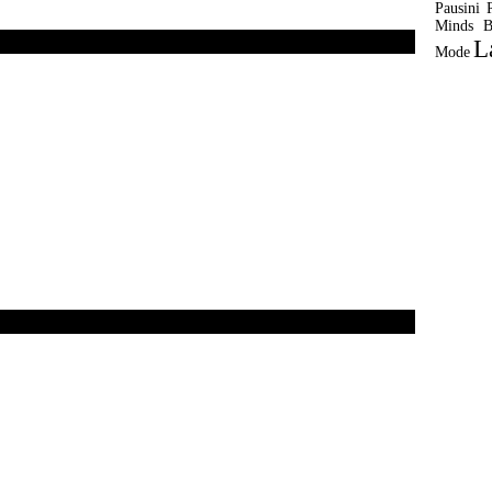
Pausini
Minds
B
L
Mode