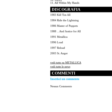
10. Purify
11. All Within My Hands
DISCOGRAFIA
1983 Kill 'Em All
1984 Ride the Lightning
1986 Master of Puppets
1988 ...And Justice for All
1991 Metallica
1996 Load
1997 Reload
2003 St. Anger
vedi tutto su METALLICA
vedi tutte le news
COMMENTI
Inserisci un commento
Nessun Commento