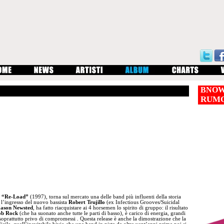
BNOW
RUM
o
“Re-Load”
(1997), torna sul mercato una delle band più influenti della storia
e l’ingresso del nuovo bassista
Robert Trujillo
(ex Infectious Grooves/Suicidal
ason Newsted
, ha fatto riacquistare ai 4 horsemen lo spirito di gruppo: il risultato
ob Rock
(che ha suonato anche tutte le parti di basso), è carico di energia, grandi
a soprattutto privo di compromessi . Questa release è anche la dimostrazione che la