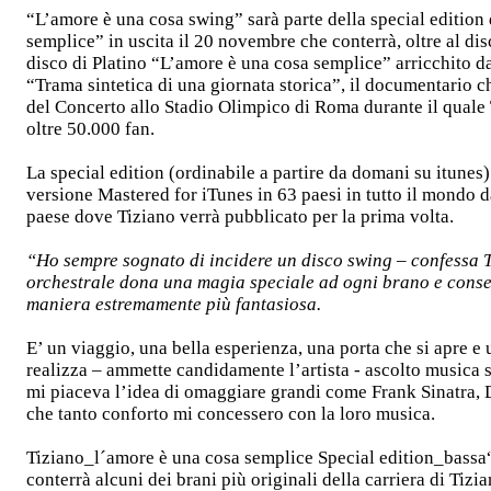
“L’amore è una cosa swing” sarà parte della special edition
semplice” in uscita il 20 novembre che conterrà, oltre al di
disco di Platino “L’amore è una cosa semplice” arricchito 
“Trama sintetica di una giornata storica”, il documentario ch
del Concerto allo Stadio Olimpico di Roma durante il quale T
oltre 50.000 fan.
La special edition (ordinabile a partire da domani su itunes) 
versione Mastered for iTunes in 63 paesi in tutto il mondo d
paese dove Tiziano verrà pubblicato per la prima volta.
“Ho sempre sognato di incidere un disco swing – confessa T
orchestrale dona una magia speciale ad ogni brano e consen
maniera estremamente più fantasiosa.
E’ un viaggio, una bella esperienza, una porta che si apre e
realizza – ammette candidamente l’artista - ascolto musica
mi piaceva l’idea di omaggiare grandi come Frank Sinatra,
che tanto conforto mi concessero con la loro musica.
Tiziano_l´amore è una cosa semplice Special edition_bass
conterrà alcuni dei brani più originali della carriera di Ti