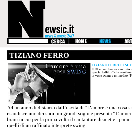
TIZIANO FERRO
TIZIANO FERRO: ESCE
Il 20 novembre esce in tutto
Special Edition" che contiene
in veste swing e un inedito "P
Ad un anno di distanza dall’uscita di “L’amore è una cosa 
esaudisce uno dei suoi più grandi sogni e presenta “L’amore
brani in cui per la prima volta il cantautore dismette i panni
quelli di un raffinato interprete swing.