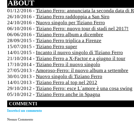
ABOUT
01/12/2016 -
Tiziano Ferro: annunciata la seconda data di
26/10/2016 -
Tiziano Ferro raddoppia a San Siro
24/10/2016 -
Nuovo singolo per Tiziano Ferro
06/10/2016 -
Tiziano Ferro: nuovo tour di stadi nel 2017!
06/06/2016 -
Tiziano Ferro album a dicembre
28/09/2015 -
Tiziano Ferro triplica a Firenze
15/07/2015 -
Tiziano Ferro super
14/01/2015 -
Incanto il nuovo singolo di Tiziano Ferro
21/10/2014 -
Tiziano Ferro a X-Factor e a giugno il tour
17/10/2014 -
Tiziano Ferro il nuovo singolo
27/05/2013 -
Amoroso-Ferro: il nuovo album a settembre
30/01/2013 -
Nuovo singolo di Tiziano Ferro
14/01/2013 -
Tiziano Ferro al top nel 2012
29/10/2012 -
Tiziano Ferro: esce L´amore è una cosa swing
05/10/2012 -
Tiziano Ferro anche in Spagna
COMMENTI
Inserisci un commento
Nessun Commento