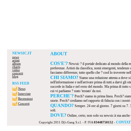
NEWSIC.IT
ABOUT
news
artisti
COS'E'?
Newsic ? il portale dedicato al mondo della mus
album
charts
preferenze. Artisti da classifica, nomi emergenti, tendenze
video
facciamo differenze, tutto quello che ? cool lo troverete nel
concerti
blog
CHI SIAMO?
Siamo una redazione attenta a dove s
nell'informazione e nell'arrivare prima di tutti a darvi gli 
RSS FEED
succede in Italia e nel resto del mondo. Ma prima di tutto s
News
cui vi parliamo ? stato 'testato' da noi.
Interviste
PERCHE'?
Perch? siamo in prima linea. Perch? siamo
Recensioni
storie. Perch? crediamo nel rapporto di fiducia con i nostri v
Concerti
QUANDO?
Sempre. 24 ore al giorno. 7 giorni su 7. 
soli.
DOVE?
Online, certo; non solo su newsic.it ma anche su t
CONTAT
Copyright 2011 Dj's Gang S.r.l. - P. IVA
03448750152
-