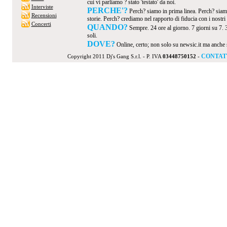
cui vi parliamo ? stato 'testato' da noi.
Interviste
PERCHE'?
Perch? siamo in prima linea. Perch? siamo
Recensioni
storie. Perch? crediamo nel rapporto di fiducia con i nostri v
Concerti
QUANDO?
Sempre. 24 ore al giorno. 7 giorni su 7. 
soli.
DOVE?
Online, certo; non solo su newsic.it ma anche su t
CONTAT
Copyright 2011 Dj's Gang S.r.l. - P. IVA
03448750152
-