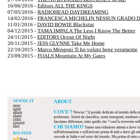
16/06/2016 -
Editors ALL THE KINGS
07/05/2016 -
RADIOHEAD DAYDREAMING
14/02/2016 -
FRANCESCA MICHELIN NESSUN GRADO D
11/01/2016 -
DAVID BOWIE Blackstar
04/12/2015 -
TAMA IMPALA The Less I Know The Better
24/11/2015 -
EDITORS Ocean Of Night
20/11/2015 -
JESS GLYNNE Take Me Home
22/10/2015 -
Marco Mengoni Ti ho voluto bene veramente
23/09/2015 -
FOALS Mountain At My Gates
NEWSIC.IT
ABOUT
news
artisti
COS'E'?
Newsic ? il portale dedicato al mondo della mus
album
charts
preferenze. Artisti da classifica, nomi emergenti, tendenze
video
facciamo differenze, tutto quello che ? cool lo troverete nel
concerti
blog
CHI SIAMO?
Siamo una redazione attenta a dove s
nell'informazione e nell'arrivare prima di tutti a darvi gli 
RSS FEED
succede in Italia e nel resto del mondo. Ma prima di tutto s
News