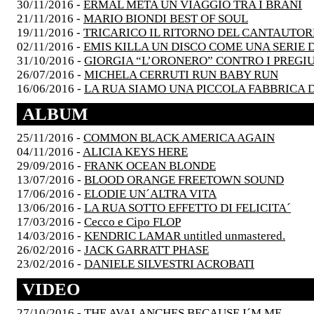
30/11/2016 -
ERMAL META UN VIAGGIO TRA I BRANI
21/11/2016 -
MARIO BIONDI BEST OF SOUL
19/11/2016 -
TRICARICO IL RITORNO DEL CANTAUTOR
02/11/2016 -
EMIS KILLA UN DISCO COME UNA SERIE D
31/10/2016 -
GIORGIA “L’ORONERO” CONTRO I PREGIU
26/07/2016 -
MICHELA CERRUTI RUN BABY RUN
16/06/2016 -
LA RUA SIAMO UNA PICCOLA FABBRICA 
ALBUM
25/11/2016 -
COMMON BLACK AMERICA AGAIN
04/11/2016 -
ALICIA KEYS HERE
29/09/2016 -
FRANK OCEAN BLONDE
13/07/2016 -
BLOOD ORANGE FREETOWN SOUND
17/06/2016 -
ELODIE UN´ALTRA VITA
13/06/2016 -
LA RUA SOTTO EFFETTO DI FELICITA´
17/03/2016 -
Cecco e Cipo FLOP
14/03/2016 -
KENDRIC LAMAR untitled unmastered.
26/02/2016 -
JACK GARRATT PHASE
23/02/2016 -
DANIELE SILVESTRI ACROBATI
VIDEO
27/10/2016 -
THE AVALANCHES BECAUSE I´M ME