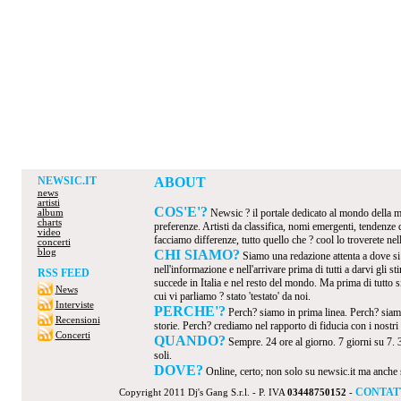
NEWSIC.IT
ABOUT
news
artisti
COS'E'?
Newsic ? il portale dedicato al mondo della mus
album
charts
preferenze. Artisti da classifica, nomi emergenti, tendenze
video
facciamo differenze, tutto quello che ? cool lo troverete nel
concerti
blog
CHI SIAMO?
Siamo una redazione attenta a dove s
nell'informazione e nell'arrivare prima di tutti a darvi gli 
RSS FEED
succede in Italia e nel resto del mondo. Ma prima di tutto s
News
cui vi parliamo ? stato 'testato' da noi.
Interviste
PERCHE'?
Perch? siamo in prima linea. Perch? siamo
Recensioni
storie. Perch? crediamo nel rapporto di fiducia con i nostri v
Concerti
QUANDO?
Sempre. 24 ore al giorno. 7 giorni su 7. 
soli.
DOVE?
Online, certo; non solo su newsic.it ma anche su t
CONTAT
Copyright 2011 Dj's Gang S.r.l. - P. IVA
03448750152
-